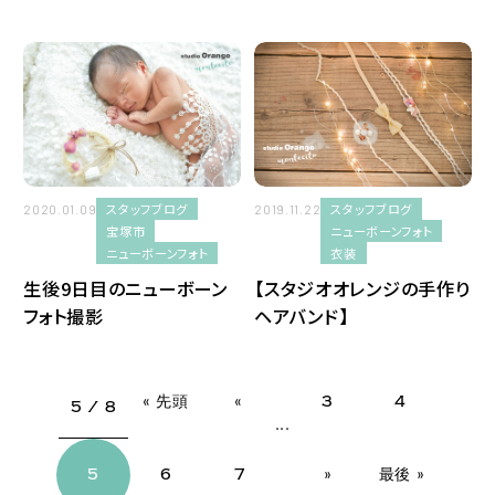
イベント
撮影風景紹介
高槻市
スタッフブログ
スタッフブログ
2020.01.09
2019.11.22
西宮市
宝塚市
ニューボーンフォト
ニューボーンフォト
衣装
箕面市
生後9日目のニューボーン
【スタジオオレンジの手作り
フォト撮影
ヘアバンド】
吹田市
終活
« 先頭
«
3
4
5 / 8
...
長寿の祝い
5
6
7
»
最後 »