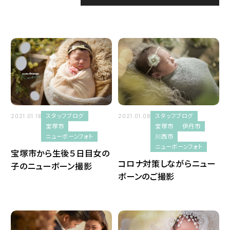
スタジオ案内
2026
スタッフブログ
2025
七五三
2024
マタニティーフォト
2023
スタッフブログ
スタッフブログ
2021.01.08
2021.01.16
伊丹市
宝塚市
伊丹市
宝塚市
2022
川西市
ニューボーンフォト
ニューボーンフォト
川西市
宝塚市から生後５日目女の
2021
コロナ対策しながらニュー
子のニューボーン撮影
ボーンのご撮影
宝塚市
2020
豊中市
2019