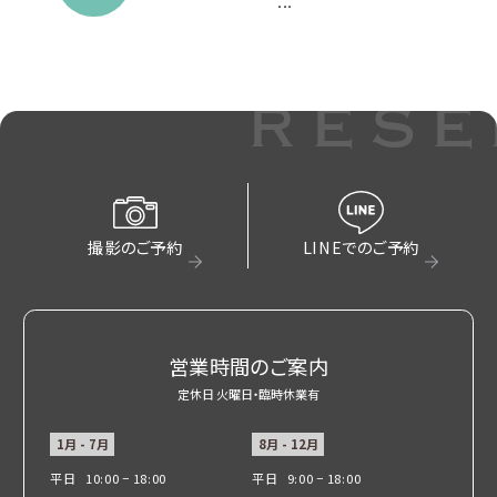
...
米寿 白寿 喜寿
茨木市
rese
エンゲージメントフォト
スマッシュケーキ
撮影のご予約
LINEでのご予約
丹波市
豊能郡
営業時間のご案内
営業日のご案内
定休日 火曜日・臨時休業有
朝来市
1月 - 7月
8月 - 12月
平日
10:00 − 18:00
平日
9:00 − 18:00
神戸市