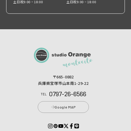
土日祝
9:00 − 18:00
土日祝
9:00 − 18:00
十三詣り
大阪市
明石市
高砂市
〒665-0882
七五三ヘアスタイル
兵庫県宝塚市山本南1-29-22
0797-26-6566
枚方市
TEL
Google MAP
摂津市
フォトウェディング