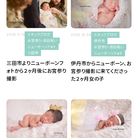
七五三
2018
バースデーフォト
2017
家族写真
スタッフブログ
スタッフブログ
2020.11.14
2020.10.08
お宮参り・百日祝い
伊丹市
ニューボーンフォト
お宮参り・百日祝い
宝塚市
三田市
ニューボーンフォト
三田市よりニューボーンフ
伊丹市からニューボーン、お
伊丹市
ォトから２ヶ月後にお宮参り
宮参り撮影に来てくださっ
撮影
た２ヶ月女の子
川西市
豊中市
マタニティフォト
お宮参り・百日祝い