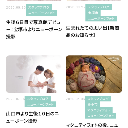
スタッフブログ
スタッフブログ
2020.08.22
2020.09.20
中山寺
宝塚市
ニューボーンフォト
ニューボーンフォト
生後６日目で写真館デビュ
売布神社
生まれたての思い出【新商
ー！宝塚市よりニューボーン
品のお知らせ】
撮影
プロフィール・お見合い写真
ニューボーンフォト
多田神社
神社・お寺の紹介
スタッフブログ
スタッフブログ
2020.03.04
2020.07.05
池田市
豊中市
ニューボーンフォト
マタニティフォト
山口市より生後１０日のニ
ニューボーンフォト
ペットフォト
ューボーン撮影
マタニティフォトの後、ニュ