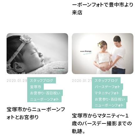
ーボーンフォトで豊中市より
三田市
来店
入園・入学・卒業
成人式
端午の節句・桃の節句
1/2成人式
スタッフブログ
スタッフブログ
2020.01.29
2020.01.27
宝塚市
バースデーフォト
十歳記念
お宮参り・百日祝い
マタニティフォト
ニューボーンフォト
お宮参り・百日祝い
猪名川町
ニューボーンフォト
宝塚市からニューボーンフ
宝塚市からマタニティ〜１
ォトとお宮参り
七五三日本髪
歳のバースデー撮影までの
軌跡。
ベビーマッサージ教室