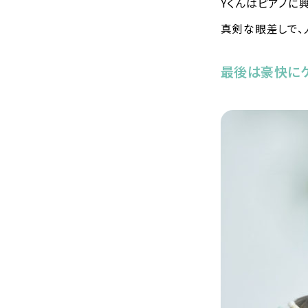
Yくんはピアノに
真剣な眼差しで、
最後は豪快にケ