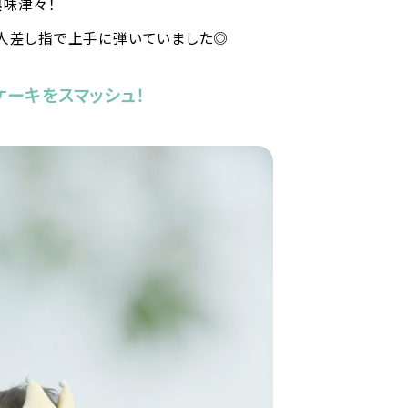
興味津々！
人差し指で上手に弾いていました◎
ーキをスマッシュ！