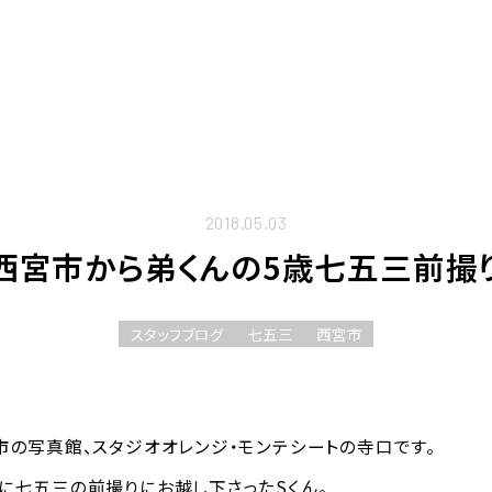
2018.05.03
西宮市から弟くんの5歳七五三前撮
スタッフブログ
七五三
西宮市
市の写真館、スタジオオレンジ・モンテシートの寺口です。
に七五三の前撮りにお越し下さったSくん。