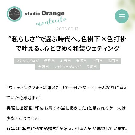
2026.05.13
”私らしさ”で選ぶ時代へ。色掛下×色打掛
で叶える、心ときめく和装ウェディング
スタッフブログ
伊丹市
川西市
宝塚市
三田市
吹田市
大阪市
フォトウェディング
尼崎市
「ウェディングフォトは洋装だけで十分かな…？」 そんな風に考え
ていた花嫁さまが、
実際に撮影後「和装も着て本当に良かった」と話されるケースは
少なくありません。
近年は“写真に残す結婚式”が増え、和装人気が再燃しています。