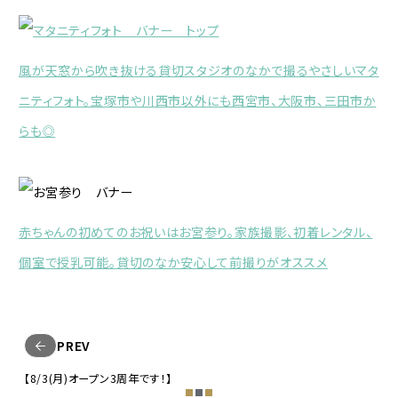
風が天窓から吹き抜ける貸切スタジオのなかで撮るやさしいマタ
ニティフォト。宝塚市や川西市以外にも西宮市、大阪市、三田市か
らも◎
赤ちゃんの初めてのお祝いはお宮参り。家族撮影、初着レンタル、
個室で授乳可能。
貸切のなか安心して前撮りがオススメ
PREV
【8/3(月)オープン3周年です！】