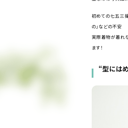
初めての七五三撮
の」などの不安
実際着物が着れな
ます！
“型には