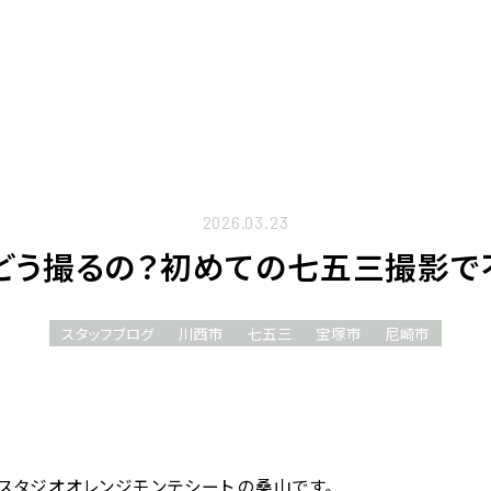
2026.03.23
らどう撮るの？初めての七五三撮影で
スタッフブログ
川西市
七五三
宝塚市
尼崎市
スタジオオレンジモンテシート の桑山です。