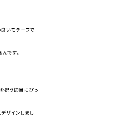
の良いモチーフで
るんです。
長を祝う節目にぴっ
くデザインしまし