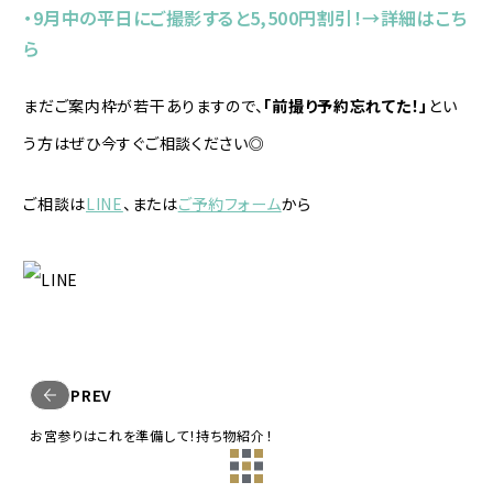
・9月中の平日にご撮影すると5,500円割引！→詳細は
こち
ら
まだご案内枠が若干ありますので、
「前撮り予約忘れてた！」
とい
う方はぜひ今すぐご相談ください◎
ご相談は
LINE
、または
ご予約フォーム
から
PREV
お宮参りはこれを準備して！持ち物紹介！