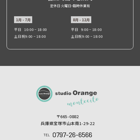
定休日 火曜日・臨時休業有
1月 - 7月
8月 - 12月
平日
10:00 − 18:00
平日
9:00 − 18:00
土日祝
9:00 − 18:00
土日祝
9:00 − 18:00
〒665-0882
兵庫県宝塚市山本南1-29-22
0797-26-6566
TEL