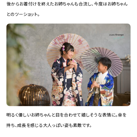
後からお着付けを終えたお姉ちゃんも合流し、今度はお姉ちゃん
とのツーショット。
明るく優しいお姉ちゃんと目を合わせて嬉しそうな表情に。傘を
持ち、成長を感じる大人っぽい姿も素敵です。