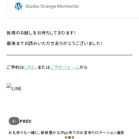
皆様のお越しをお待ちしております！
最後までお読みいただきありがとうございました！
ご予約は
LINE
、または
ご予約フォーム
から
PREV
お礼参りも一緒に、新緑豊かな中山寺でのお宮参りロケーション撮影