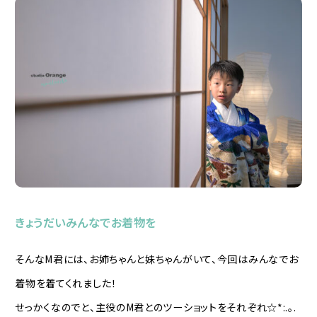
きょうだいみんなでお着物を
そんなM君には、お姉ちゃんと妹ちゃんがいて、今回はみんなでお
着物を着てくれました！
せっかくなのでと、主役のM君とのツーショットをそれぞれ☆*:.｡.