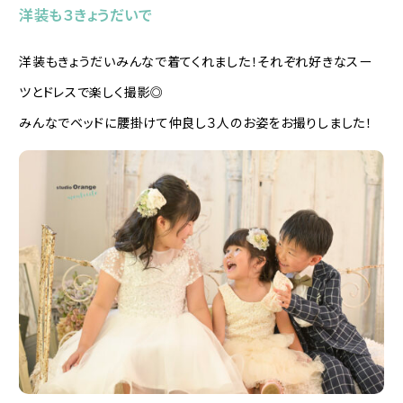
洋装も３きょうだいで
洋装もきょうだいみんなで着てくれました！それぞれ好きなスー
ツとドレスで楽しく撮影◎
みんなでベッドに腰掛けて仲良し３人のお姿をお撮りしました！